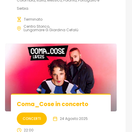
Colombia, Italia, Messico, Polonia, Portogallo e
Serbia.
Terminato
Centro Storico
Lungomare G.Giardina Cefalù
Coma_Cose in concerto
CONCERTI
24 Agosto 2025
22:00