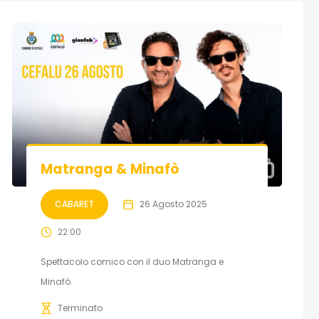
Matranga & Minafò
CABARET
26 Agosto 2025
22:00
Spettacolo comico con il duo Matranga e
Minafò.
Terminato