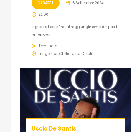
CABARET
6 Settembre 2024
22:00
Ingresso libero fino al raggiungimento dei posti
autorizzati.
Terminato
Lungomare G.Giardina Cefalù
Uccio De Santis