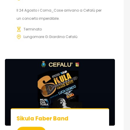
Il 24 Agosto i Coma_Cose arrivano a Cefalù per
un concerto imperdibile.
Terminato
Lungomare G.Giardina Cefalù
Sikula Faber Band