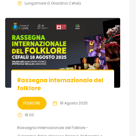
Lungomare G.Giardina Cefalù
Rassegna internazionale del
folklore
FOLKLORE
18 Agosto 2025
18:00
Rassegna Internazionale del Folklore -