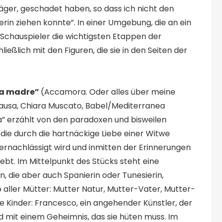
äger, geschadet haben, so dass ich nicht den
in ziehen konnte”. In einer Umgebung, die an ein
i Schauspieler die wichtigsten Etappen der
ließlich mit den Figuren, die sie in den Seiten der
ia madre”
(Accamora. Oder alles über meine
 Rausa, Chiara Muscato, Babel/Mediterranea
a” erzählt von den paradoxen und bisweilen
, die durch die hartnäckige Liebe einer Witwe
ernachlässigt wird und inmitten der Erinnerungen
ebt. Im Mittelpunkt des Stücks steht eine
in, die aber auch Spanierin oder Tunesierin,
 aller Mütter: Mutter Natur, Mutter-Vater, Mutter-
e Kinder: Francesco, ein angehender Künstler, der
und mit einem Geheimnis, das sie hüten muss. Im