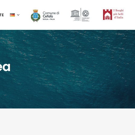
TE
ea