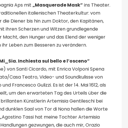
mpagnia Aps mit
„Masquerade Mask”
ins Theater.
aditionellen italienischen Theaterkultur: vom
die Diener bis hin zum Doktor, den Kapitänen,
mit ihren Scherzen und Witzen grundlegende
zur Macht, den Hunger und das Elend der weniger
 um ihr Leben zum Besseren zu verändern.
i_Sia. Inchiesta sul bello e l’osceno”
) von Santi Cicardo, mit Enrica Volponi Spena
rmata/Casa Teatro, Video- und Soundkulisse von
 Francesco Gulizzi. Es ist der 14. Mai 1612, als
 eilt, um den erwarteten Tag des Urteils über die
brillanten Künstlerin Artemisia Gentileschi bei
nd dunklen Saal von Tor di Nona hallen die Worte
: „Agostino Tassi hat meine Tochter Artemisia
en Handlungen gezwungen, die auch mir, Orazio