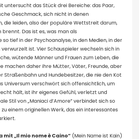
 untersucht das Stück drei Bereiche: das Paar,
ische Geschmack, sich nicht in denen
 die leiden, also der populäre Wettstreit darum,
n brennt. Das ist es, was man als
o tief in der Psychoanalyse, in den Medien, in der
 verwurzelt ist. Vier Schauspieler wechseln sich in
iche, wütende Männer und Frauen zum Leben, die
ie machen daher ihre Mütter, Väter, Freunde, aber
er Straßenbahn und Hundebesitzer, die nie den Kot
as Universum verschwört sich offensichtlich, um
ht hält, ist ihr eigenes Gefühl, verletzt und
le Stil von „Maniaci d’Amore” verbindet sich so
 zu einem originellen Werk, das ein interessantes
rkiert.
a mit „Il mio nome è Caino”
(Mein Name ist Kain)