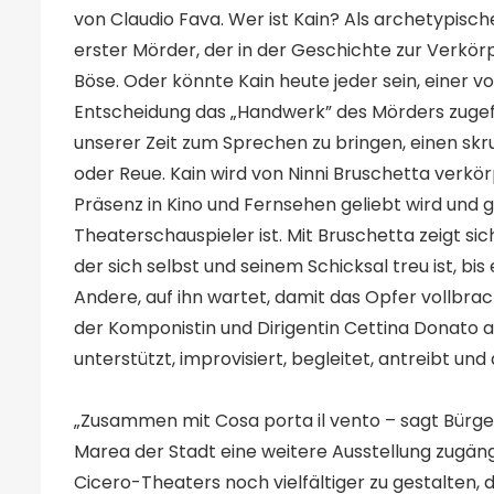
von Claudio Fava. Wer ist Kain? Als archetypisch
erster Mörder, der in der Geschichte zur Verkör
Böse. Oder könnte Kain heute jeder sein, einer v
Entscheidung das „Handwerk” des Mörders zugefal
unserer Zeit zum Sprechen zu bringen, einen skr
oder Reue. Kain wird von Ninni Bruschetta verkör
Präsenz in Kino und Fernsehen geliebt wird und gl
Theaterschauspieler ist. Mit Bruschetta zeigt si
der sich selbst und seinem Schicksal treu ist, bis
Andere, auf ihn wartet, damit das Opfer vollbrac
der Komponistin und Dirigentin Cettina Donato a
unterstützt, improvisiert, begleitet, antreibt und
„Zusammen mit Cosa porta il vento – sagt Bürg
Marea der Stadt eine weitere Ausstellung zugängl
Cicero-Theaters noch vielfältiger zu gestalten, 