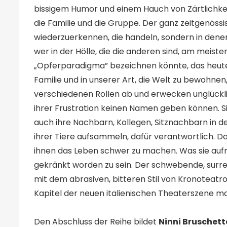
bissigem Humor und einem Hauch von Zärtlichkeit
die Familie und die Gruppe. Der ganz zeitgenöss
wiederzuerkennen, die handeln, sondern in denen,
wer in der Hölle, die die anderen sind, am meiste
„Opferparadigma” bezeichnen könnte, das heute s
Familie und in unserer Art, die Welt zu bewohnen,
verschiedenen Rollen ab und erwecken unglückl
ihrer Frustration keinen Namen geben können. S
auch ihre Nachbarn, Kollegen, Sitznachbarn in d
ihrer Tiere aufsammeln, dafür verantwortlich. D
ihnen das Leben schwer zu machen. Was sie aufrec
gekränkt worden zu sein. Der schwebende, surrea
mit dem abrasiven, bitteren Stil von Kronoteatro
Kapitel der neuen italienischen Theaterszene ma
Den Abschluss der Reihe bildet
Ninni Bruschett