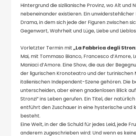
Hintergrund die sizilianische Provinz, wo Alt un
nebeneinander existieren. Ein unwiderstehliche
Drama, in dem sich jede der Figuren zwischen s
Gegenwart, Wahrheit und Lüge, Liebe und Lieblos
Vorletzter Termin mit
„La Fabbrica degli Stron
Mai, mit Tommaso Bianco, Francesco d’Amore, Lu
Maniaci d’Amore. Eine Show, die aus der Begegn
der ligurischen Kronoteatro und der turinischen 
italienischen Independent-Szene gehören. Die b
unterscheiden, aber einen gnadenlosen Blick auf d
Stronzi” ins Leben gerufen. Ein Titel, der natürlic
entführt den Zuschauer in eine hysterische und kl
besteht.
Eine Welt, in der die Schuld für jedes Leid, jede
anderem zugeschrieben wird: Und wenn es keinen 