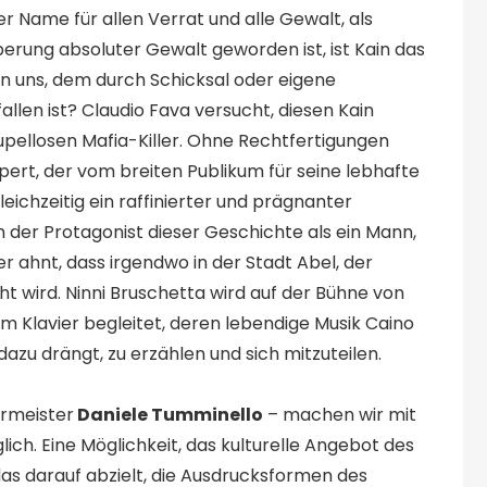
er Name für allen Verrat und alle Gewalt, als
perung absoluter Gewalt geworden ist, ist Kain das
on uns, dem durch Schicksal oder eigene
len ist? Claudio Fava versucht, diesen Kain
upellosen Mafia-Killer. Ohne Rechtfertigungen
pert, der vom breiten Publikum für seine lebhafte
eichzeitig ein raffinierter und prägnanter
ch der Protagonist dieser Geschichte als ein Mann,
 er ahnt, dass irgendwo in der Stadt Abel, der
ht wird. Ninni Bruschetta wird auf der Bühne von
m Klavier begleitet, deren lebendige Musik Caino
 dazu drängt, zu erzählen und sich mitzuteilen.
ermeister
Daniele Tumminello
– machen wir mit
ich. Eine Möglichkeit, das kulturelle Angebot des
das darauf abzielt, die Ausdrucksformen des