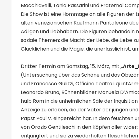
Macchiavelli, Tania Passarini und Fraternal Co
Die Show ist eine Hommage an alle Figuren der tr
alten venezianischen Kaufmann Pantaleone über 
Adligen und Liebhabern. Die Figuren behandeln 
soziale Themen: die Macht der Liebe, die Liebe 
Glücklichen und die Magie, die unerlässlich ist,
Dritter Termin am Samstag, 15. März, mit
„Arte_M
(Untersuchung über das Schöne und das Obszöne
und Francesco Gulizzi, Officine Teatrali quintA
Leonardo Bruno, Bühnenbildner Manuela D’Amico und
halb Rom in die unheimlichen Säle der Inquisition
Anzeige zu erleben, die der Vater der jungen und 
Papst Paul V. eingereicht hat. In dem feuchten u
von Orazio Gentileschi in den Köpfen aller wider
entjungfert und sie zu wiederholten fleischlich