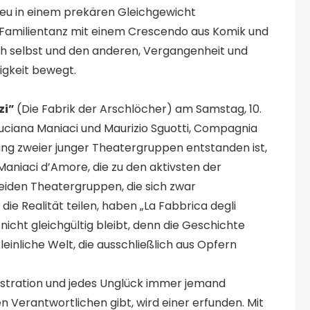
d Neu in einem prekären Gleichgewicht
r Familientanz mit einem Crescendo aus Komik und
ich selbst und den anderen, Vergangenheit und
igkeit bewegt.
zi”
(Die Fabrik der Arschlöcher) am Samstag, 10.
ciana Maniaci und Maurizio Sguotti, Compagnia
ung zweier junger Theatergruppen entstanden ist,
Maniaci d’Amore, die zu den aktivsten der
eiden Theatergruppen, die sich zwar
ie Realität teilen, haben „La Fabbrica degli
h nicht gleichgültig bleibt, denn die Geschichte
einliche Welt, die ausschließlich aus Opfern
 Frustration und jedes Unglück immer jemand
Verantwortlichen gibt, wird einer erfunden. Mit