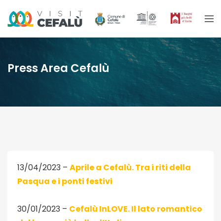
Press Area Cefalù
13/04/2023 –
Aprile a Cefalù. Tra i riti della
Pasqua e i ponti festivi
30/01/2023 –
Cefalù InLOVE. Il lato romantico