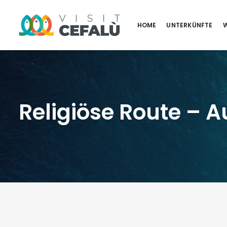
HOME
UNTERKÜNFTE
W
Religiöse Route – 