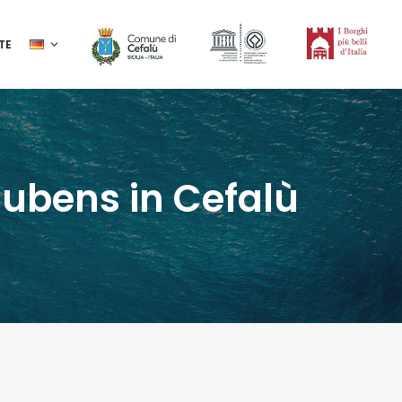
TE
aubens in Cefalù