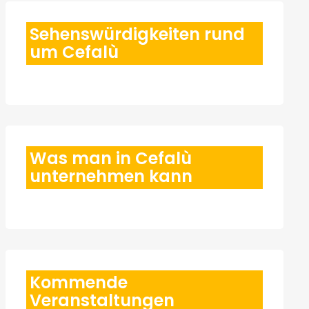
Sehenswürdigkeiten rund
um Cefalù
Was man in Cefalù
unternehmen kann
Kommende
Veranstaltungen