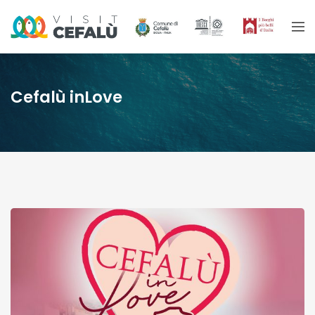
Cefalù inLove