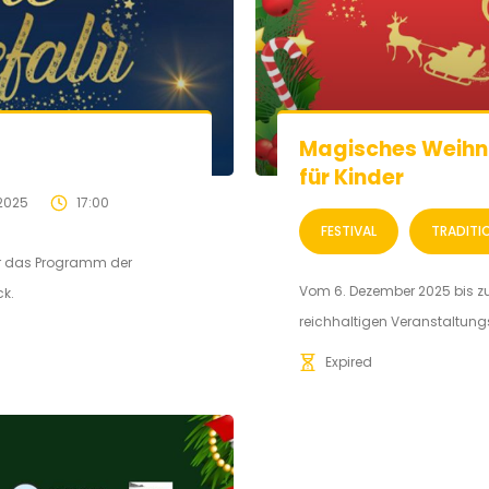
Magisches Weihn
für Kinder
2025
17:00
FESTIVAL
TRADITI
ar das Programm der
Vom 6. Dezember 2025 bis zu
ck.
reichhaltigen Veranstaltungs
Expired