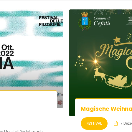
Magische Weihna
FESTIVAL
7 Dez
en Mal stattfindet, macht