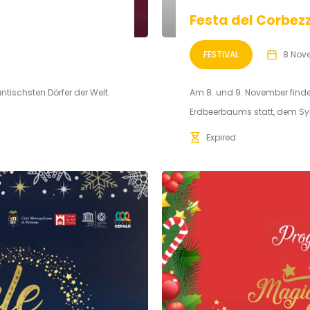
Festa del Corbez
FESTIVAL
8 Nov
tischsten Dörfer der Welt.
Am 8. und 9. November finde
Erdbeerbaums statt, dem Symb
Expired