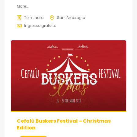
Mare...
Terminato
Sant'Ambrogio
Ingresso gratuito
Cefalù Buskers Festival – Christmas
Edition