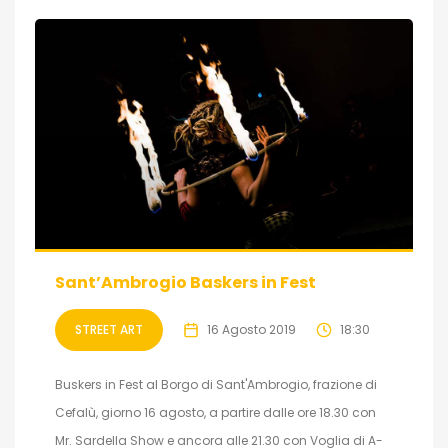
Sant’Ambrogio Baskers in Fest
STREET ART
16 Agosto 2019
18:30
Buskers in Fest al Borgo di Sant'Ambrogio, frazione di
Cefalù, giorno 16 agosto, a partire dalle ore 18.30 con
Mr. Sardella Show e ancora alle 21.30 con Voglia di A-