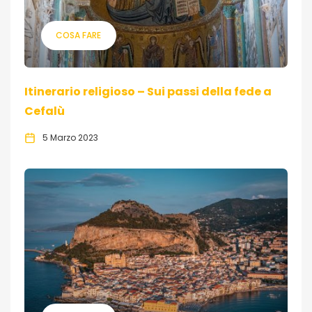
COSA FARE
Itinerario religioso – Sui passi della fede a
Cefalù
5 Marzo 2023