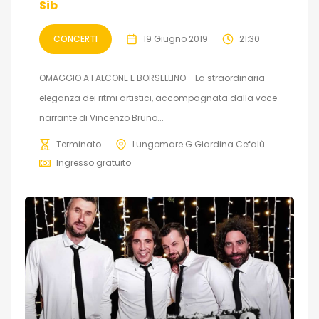
Sib
CONCERTI
19 Giugno 2019
21:30
OMAGGIO A FALCONE E BORSELLINO - La straordinaria
eleganza dei ritmi artistici, accompagnata dalla voce
narrante di Vincenzo Bruno...
Terminato
Lungomare G.Giardina Cefalù
Ingresso gratuito