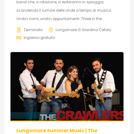
band che, a rotazione, si esibiranno in spiaggia,
scandendo il rumore delle onde a tempo di musica.
Undici nomi, undici appuntamenti: Three in the...
Terminato
Lungomare G.Giardina Cefalù
Ingresso gratuito
Lungomare Summer Music | The