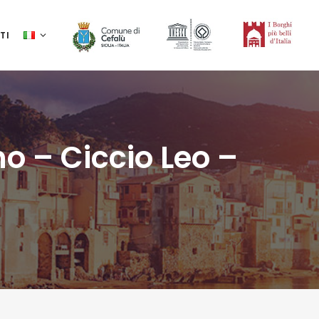
TI
o – Ciccio Leo –