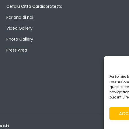
Cefalù Città Cardioprotetta
Parlano di noi
Video Gallery
Photo Gallery
Press Area
Per fornire
memorizzare
queste tec
navigazione
può influir
ACC
x.it