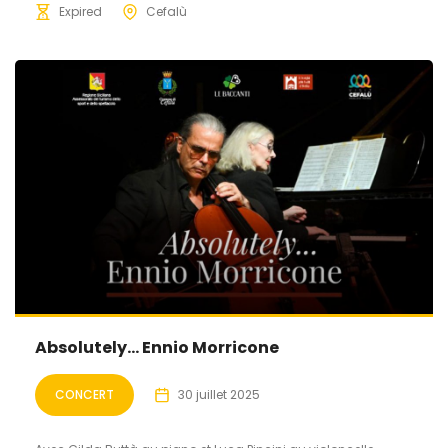
Expired
Cefalù
Absolutely… Ennio Morricone
CONCERT
30 juillet 2025