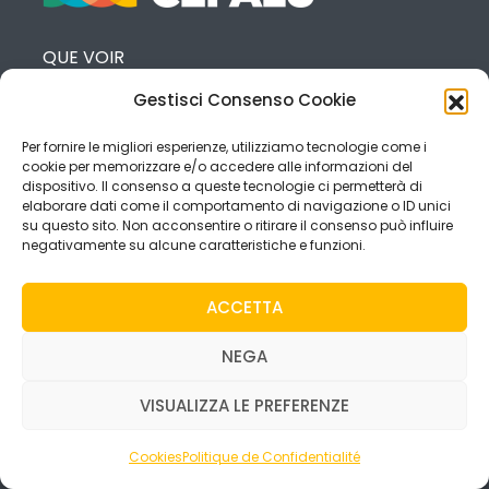
QUE VOIR
Gestisci Consenso Cookie
QUE FAIRE
OÙ MANGER
Per fornire le migliori esperienze, utilizziamo tecnologie come i
cookie per memorizzare e/o accedere alle informazioni del
dispositivo. Il consenso a queste tecnologie ci permetterà di
OÙ DORMIR
elaborare dati come il comportamento di navigazione o ID unici
su questo sito. Non acconsentire o ritirare il consenso può influire
ÉVÉNEMENTS
negativamente su alcune caratteristiche e funzioni.
NOUVELLES
ACCETTA
CONTACTS
NEGA
VISUALIZZA LE PREFERENZE
Qui sommes-nous
Cookies
Politique de Confidentialité